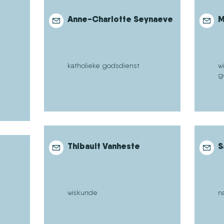
Anne-Charlotte Seynaeve
M
katholieke godsdienst
w
g
Thibault Vanheste
S
wiskunde
n