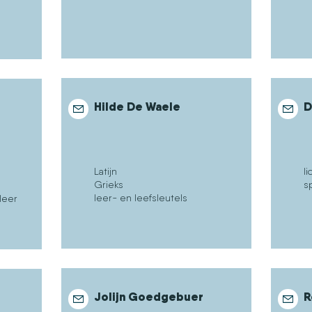
Hilde De Waele
D
Latijn
l
Grieks
s
leer- en leefsleutels
leer
Jolijn Goedgebuer
R