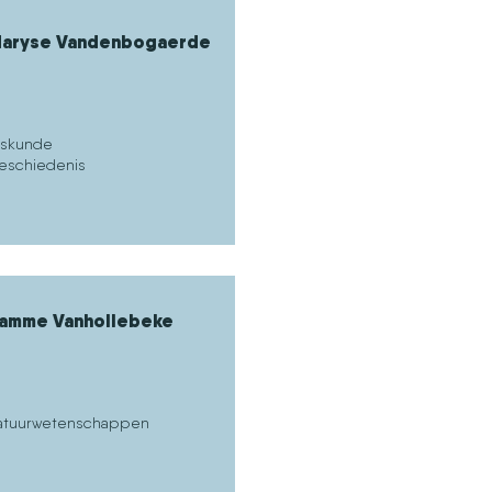
aryse Vandenbogaerde
iskunde
eschiedenis
amme Vanhollebeke
atuurwetenschappen