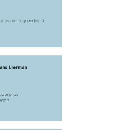
rotestantse godsdienst
ans Lierman
ederlands
ngels