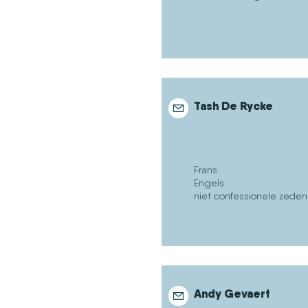
Tash De Rycke
Frans
Engels
niet confessionele zeden
Andy Gevaert