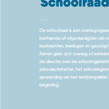
Schoolraa
De schoolraad is een overlegorgaa
bestaande uit afgevaardigden van o
leerkrachten, leerlingen en gecoöp
Samen gaan zij in overleg of advisere
de directie over de schoolorganisat
schoolactiviteiten, het schoolregle
aanwending van het lestijdenpakket
begroting...