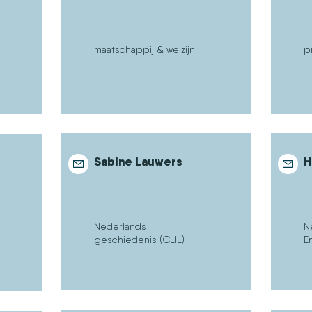
maatschappij & welzijn
p
Sabine Lauwers
H
Nederlands
N
geschiedenis (CLIL)
E