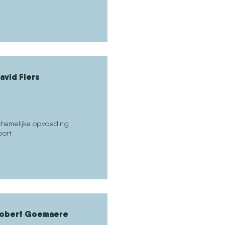
avid Fiers
ichamelijke opvoeding
port
obert Goemaere