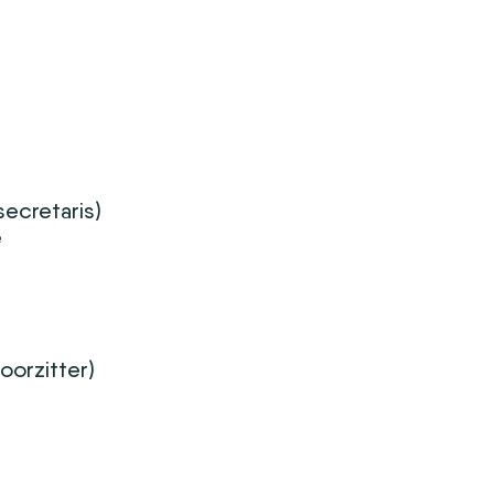
secretaris)
e
voorzitter)