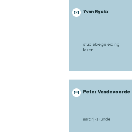
Yvan Ryckx
studiebegeleiding
lezen
Peter Vandevoorde
aardrijkskunde