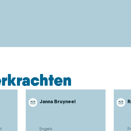
erkrachten
Janna Bruyneel
R
t
Engels
F