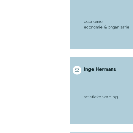
economie
economie & organisatie
Inge Hermans
artistieke vorming