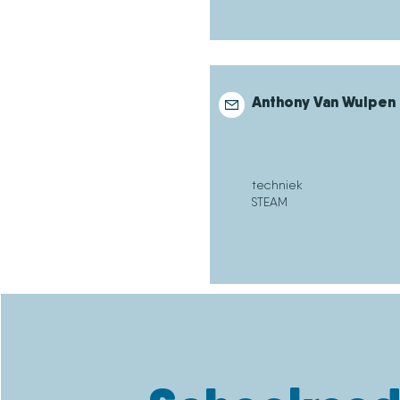
Anthony Van Wulpen
techniek
STEAM