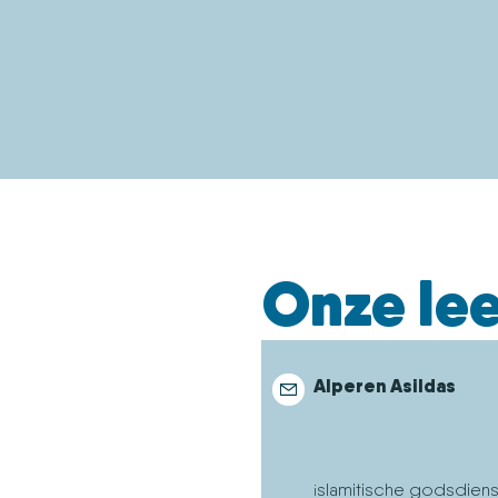
Onze le
Alperen Asildas
slamitische godsdiens
i