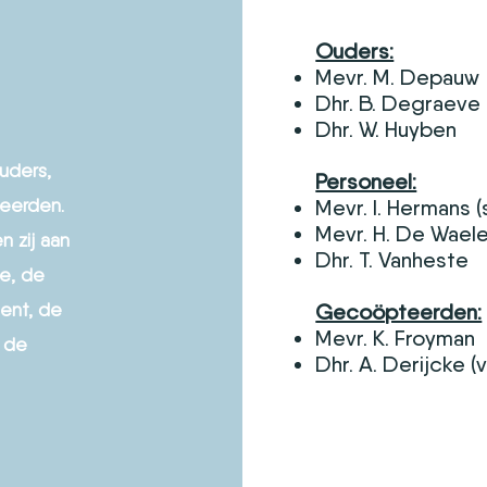
d
Ouders:
Mevr. M. Depauw
Dhr. B. Degraeve
Dhr. W. Huyben
n
uders,
Personeel:
teerden.
Mevr. I. Hermans (
Mevr. H. De Wael
n zij aan
Dhr. T. Vanheste
ie, de
ment, de
Gecoöpteerden:
Mevr. K. Froyman
, de
Dhr. A. Derijcke (